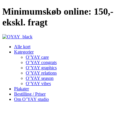
Videre
Minimumskøb online: 150,-
til
indhold
ekskl. fragt
Alle kort
Kategorier
O’YAY care
O’YAY congrats
O’YAY graphics
O’YAY relations
O’YAY season
O’YAY vibes
Plakater
Bestilling / Priser
Om O’YAY studio