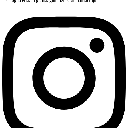
insta og få et skud grafisk glimmer på dit hamsterhjul.