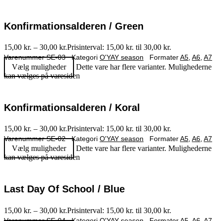
Konfirmationsalderen / Green
15,00
kr.
–
30,00
kr.
Prisinterval: 15,00 kr. til 30,00 kr.
Varenummer
SE-03
Kategori
O'YAY season
Formater
A5
,
A6
,
A7
Vælg muligheder
Dette vare har flere varianter. Mulighederne
kan vælges på varesiden
Konfirmationsalderen / Koral
15,00
kr.
–
30,00
kr.
Prisinterval: 15,00 kr. til 30,00 kr.
Varenummer
SE-02
Kategori
O'YAY season
Formater
A5
,
A6
,
A7
Vælg muligheder
Dette vare har flere varianter. Mulighederne
kan vælges på varesiden
Last Day Of School / Blue
15,00
kr.
–
30,00
kr.
Prisinterval: 15,00 kr. til 30,00 kr.
Varenummer
SE-04
Kategori
O'YAY season
Formater
A5
,
A6
,
A7