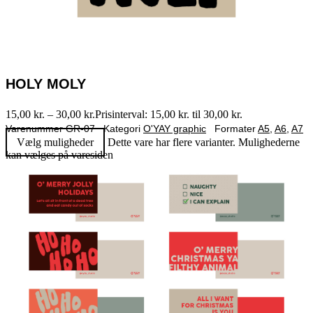
HOLY MOLY
15,00
kr.
–
30,00
kr.
Prisinterval: 15,00 kr. til 30,00 kr.
Varenummer
GR-07
Kategori
O'YAY graphic
Formater
A5
,
A6
,
A7
Vælg muligheder
Dette vare har flere varianter. Mulighederne
kan vælges på varesiden