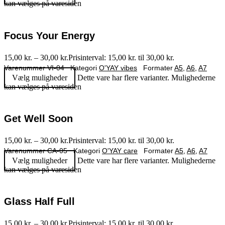
kan vælges på varesiden
Focus Your Energy
15,00
kr.
–
30,00
kr.
Prisinterval: 15,00 kr. til 30,00 kr.
Varenummer
VI-04
Kategori
O'YAY vibes
Formater
A5
,
A6
,
A7
Vælg muligheder
Dette vare har flere varianter. Mulighederne
kan vælges på varesiden
Get Well Soon
15,00
kr.
–
30,00
kr.
Prisinterval: 15,00 kr. til 30,00 kr.
Varenummer
CA-05
Kategori
O'YAY care
Formater
A5
,
A6
,
A7
Vælg muligheder
Dette vare har flere varianter. Mulighederne
kan vælges på varesiden
Glass Half Full
15,00
kr.
–
30,00
kr.
Prisinterval: 15,00 kr. til 30,00 kr.