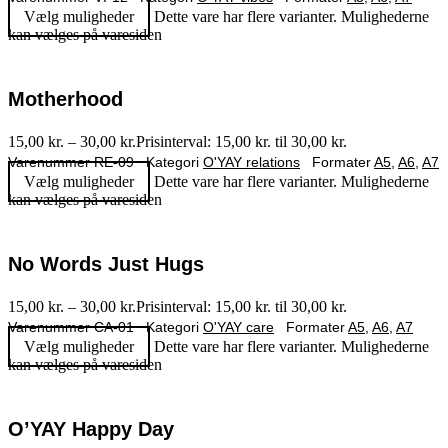
Vælg muligheder
Dette vare har flere varianter. Mulighederne
kan vælges på varesiden
Motherhood
15,00
kr.
–
30,00
kr.
Prisinterval: 15,00 kr. til 30,00 kr.
Varenummer
RE-09
Kategori
O'YAY relations
Formater
A5
,
A6
,
A7
Vælg muligheder
Dette vare har flere varianter. Mulighederne
kan vælges på varesiden
No Words Just Hugs
15,00
kr.
–
30,00
kr.
Prisinterval: 15,00 kr. til 30,00 kr.
Varenummer
CA-01
Kategori
O'YAY care
Formater
A5
,
A6
,
A7
Vælg muligheder
Dette vare har flere varianter. Mulighederne
kan vælges på varesiden
O’YAY Happy Day