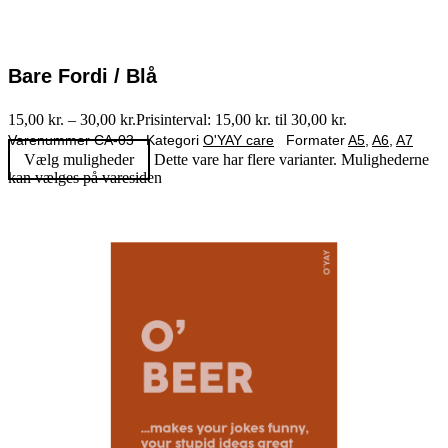
Bare Fordi / Blå
15,00
kr.
–
30,00
kr.
Prisinterval: 15,00 kr. til 30,00 kr.
Varenummer
CA-03
Kategori
O'YAY care
Formater
A5
,
A6
,
A7
Vælg muligheder
Dette vare har flere varianter. Mulighederne
kan vælges på varesiden