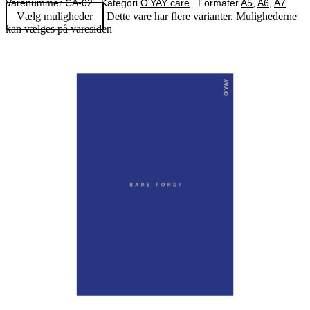
Varenummer
CA-02
Kategori
O'YAY care
Formater
A5
,
A6
,
A7
Vælg muligheder
Dette vare har flere varianter. Mulighederne
kan vælges på varesiden