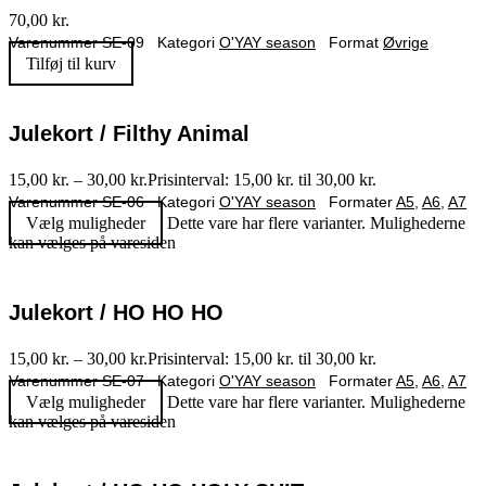
70,00
kr.
Varenummer
SE-09
Kategori
O'YAY season
Format
Øvrige
Tilføj til kurv
Julekort / Filthy Animal
15,00
kr.
–
30,00
kr.
Prisinterval: 15,00 kr. til 30,00 kr.
Varenummer
SE-06
Kategori
O'YAY season
Formater
A5
,
A6
,
A7
Vælg muligheder
Dette vare har flere varianter. Mulighederne
kan vælges på varesiden
Julekort / HO HO HO
15,00
kr.
–
30,00
kr.
Prisinterval: 15,00 kr. til 30,00 kr.
Varenummer
SE-07
Kategori
O'YAY season
Formater
A5
,
A6
,
A7
Vælg muligheder
Dette vare har flere varianter. Mulighederne
kan vælges på varesiden