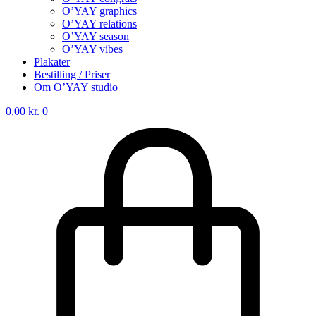
O’YAY graphics
O’YAY relations
O’YAY season
O’YAY vibes
Plakater
Bestilling / Priser
Om O’YAY studio
0,00
kr.
0