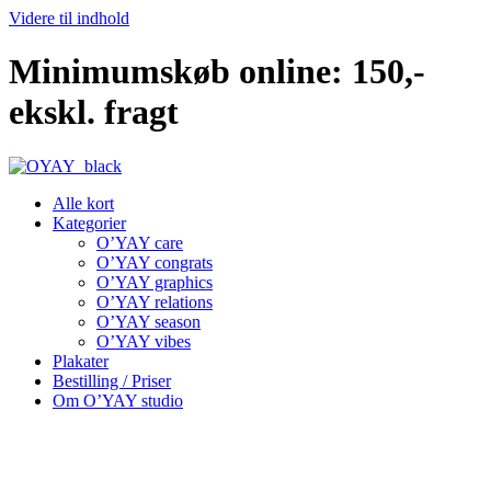
Videre til indhold
Minimumskøb online: 150,-
ekskl. fragt
Alle kort
Kategorier
O’YAY care
O’YAY congrats
O’YAY graphics
O’YAY relations
O’YAY season
O’YAY vibes
Plakater
Bestilling / Priser
Om O’YAY studio