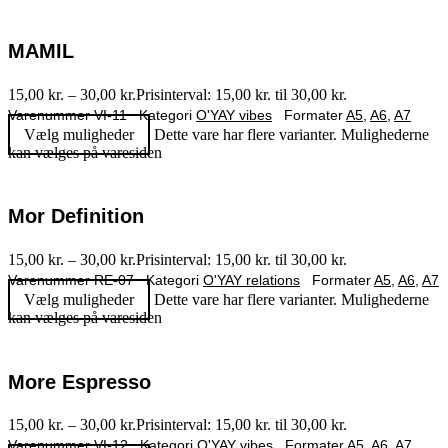
MAMIL
15,00
kr.
–
30,00
kr.
Prisinterval: 15,00 kr. til 30,00 kr.
Varenummer
VI-11
Kategori
O'YAY vibes
Formater
A5
,
A6
,
A7
Vælg muligheder
Dette vare har flere varianter. Mulighederne
kan vælges på varesiden
Mor Definition
15,00
kr.
–
30,00
kr.
Prisinterval: 15,00 kr. til 30,00 kr.
Varenummer
RE-07
Kategori
O'YAY relations
Formater
A5
,
A6
,
A7
Vælg muligheder
Dette vare har flere varianter. Mulighederne
kan vælges på varesiden
More Espresso
15,00
kr.
–
30,00
kr.
Prisinterval: 15,00 kr. til 30,00 kr.
Varenummer
VI-12
Kategori
O'YAY vibes
Formater
A5
,
A6
,
A7