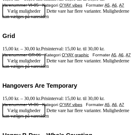
Varenummer
VI-05
Kategori
O'YAY vibes
Formater
A5
,
A6
,
A7
Vælg muligheder
Dette vare har flere varianter. Mulighederne
kan vælges på varesiden
Grid
15,00
kr.
–
30,00
kr.
Prisinterval: 15,00 kr. til 30,00 kr.
Varenummer
GR-06
Kategori
O'YAY graphic
Formater
A5
,
A6
,
A7
Vælg muligheder
Dette vare har flere varianter. Mulighederne
kan vælges på varesiden
Hangovers Are Temporary
15,00
kr.
–
30,00
kr.
Prisinterval: 15,00 kr. til 30,00 kr.
Varenummer
VI-06
Kategori
O'YAY vibes
Formater
A5
,
A6
,
A7
Vælg muligheder
Dette vare har flere varianter. Mulighederne
kan vælges på varesiden