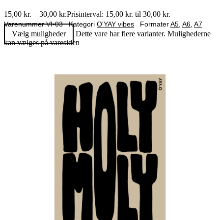
15,00
kr.
–
30,00
kr.
Prisinterval: 15,00 kr. til 30,00 kr.
Varenummer
VI-03
Kategori
O'YAY vibes
Formater
A5
,
A6
,
A7
Vælg muligheder
Dette vare har flere varianter. Mulighederne
kan vælges på varesiden