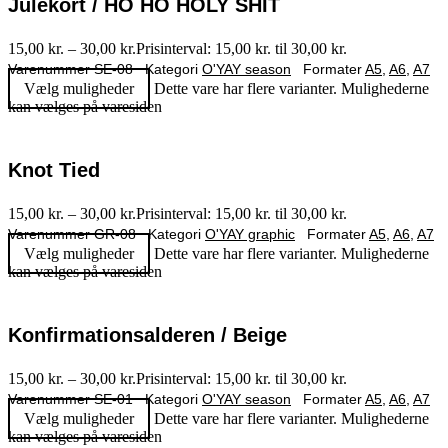
Julekort / HO HO HOLY SHIT
15,00
kr.
–
30,00
kr.
Prisinterval: 15,00 kr. til 30,00 kr.
Varenummer
SE-08
Kategori
O'YAY season
Formater
A5
,
A6
,
A7
Vælg muligheder
Dette vare har flere varianter. Mulighederne
kan vælges på varesiden
Knot Tied
15,00
kr.
–
30,00
kr.
Prisinterval: 15,00 kr. til 30,00 kr.
Varenummer
GR-08
Kategori
O'YAY graphic
Formater
A5
,
A6
,
A7
Vælg muligheder
Dette vare har flere varianter. Mulighederne
kan vælges på varesiden
Konfirmationsalderen / Beige
15,00
kr.
–
30,00
kr.
Prisinterval: 15,00 kr. til 30,00 kr.
Varenummer
SE-01
Kategori
O'YAY season
Formater
A5
,
A6
,
A7
Vælg muligheder
Dette vare har flere varianter. Mulighederne
kan vælges på varesiden