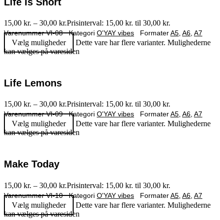
Life Is Short
15,00
kr.
–
30,00
kr.
Prisinterval: 15,00 kr. til 30,00 kr.
Varenummer
VI-08
Kategori
O'YAY vibes
Formater
A5
,
A6
,
A7
Vælg muligheder
Dette vare har flere varianter. Mulighederne
kan vælges på varesiden
Life Lemons
15,00
kr.
–
30,00
kr.
Prisinterval: 15,00 kr. til 30,00 kr.
Varenummer
VI-09
Kategori
O'YAY vibes
Formater
A5
,
A6
,
A7
Vælg muligheder
Dette vare har flere varianter. Mulighederne
kan vælges på varesiden
Make Today
15,00
kr.
–
30,00
kr.
Prisinterval: 15,00 kr. til 30,00 kr.
Varenummer
VI-10
Kategori
O'YAY vibes
Formater
A5
,
A6
,
A7
Vælg muligheder
Dette vare har flere varianter. Mulighederne
kan vælges på varesiden