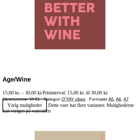
Age/wine
15,00
kr.
–
30,00
kr.
Prisinterval: 15,00 kr. til 30,00 kr.
Varenummer
VI-01
Kategori
O'YAY vibes
Formater
A5
,
A6
,
A7
Vælg muligheder
Dette vare har flere varianter. Mulighederne
kan vælges på varesiden