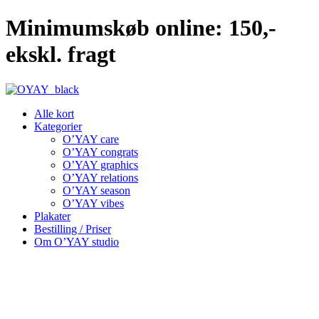
Videre
Minimumskøb online: 150,-
til
indhold
ekskl. fragt
Alle kort
Kategorier
O’YAY care
O’YAY congrats
O’YAY graphics
O’YAY relations
O’YAY season
O’YAY vibes
Plakater
Bestilling / Priser
Om O’YAY studio