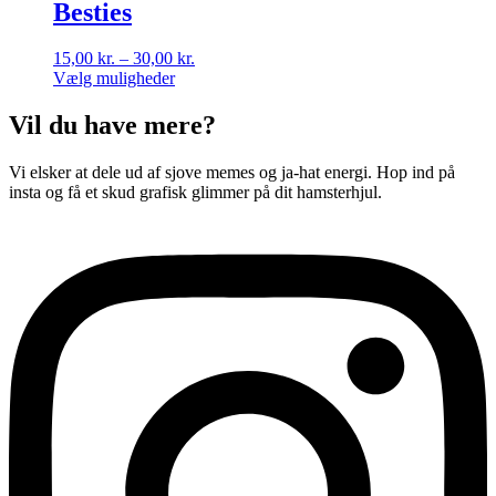
har
Besties
varesiden
flere
varianter.
Prisinterval:
15,00
kr.
–
30,00
kr.
Mulighederne
15,00 kr.
Vælg muligheder
kan
Dette
til
vælges
vare
30,00 kr.
Vil du have mere?
på
har
varesiden
flere
Vi elsker at dele ud af sjove memes og ja-hat energi. Hop ind på
varianter.
insta og få et skud grafisk glimmer på dit hamsterhjul.
Mulighederne
kan
vælges
på
varesiden