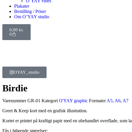
O’YAY vibes
Plakater
Bestilling / Priser
Om O’YAY studio
0,00
kr.
0
OYAY_studio
Birdie
Varenummer
GR-01
Kategori
O'YAY graphic
Formater
A5
,
A6
,
A7
Greet & Keep kort med en grafisk illustration.
Kortet er printet på kraftigt papir med en ubehandlet overflade, som l
Fås i følgende størrelser: