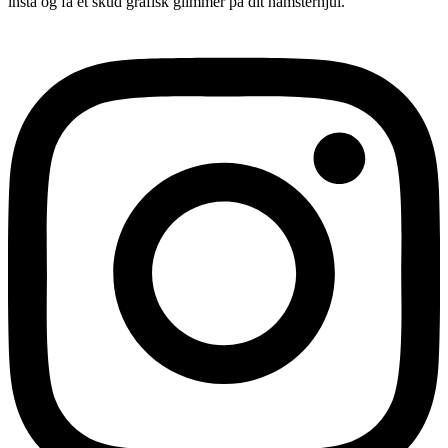
insta og få et skud grafisk glimmer på dit hamsterhjul.