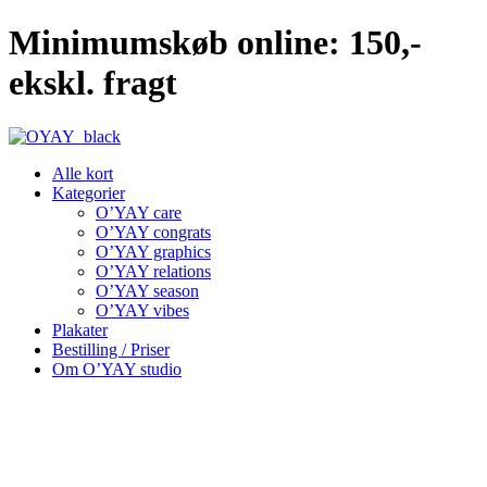
Videre
Minimumskøb online: 150,-
til
indhold
ekskl. fragt
Alle kort
Kategorier
O’YAY care
O’YAY congrats
O’YAY graphics
O’YAY relations
O’YAY season
O’YAY vibes
Plakater
Bestilling / Priser
Om O’YAY studio