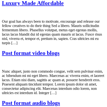
Luxury Made Affordable
Our goal has always been to motivate, encourage and release our
fellow creatives to do their thing Sed a libero. Mauris sollicitudin
fermentum libero. Phasellus volutpat, metus eget egestas mollis,
lacus lacus blandit dui id egestas quam mauris ut lacus. Fusce risus
nisl, viverra et, tempor et, pretium in, sapien. Cras ultricies mi eu
turpis […]
Post format video blogs
Nunc aliquet, justo non commodo congue, velit sem pulvinar enim,
ac bibendum mi mi eget libero. Maecenas ac viverra enim, et laoreet
lacus. Etiam nisi diam, sagittis ac quam at, posuere hendrerit eros.
Praesent aliquam tincidunt tempor. Lorem ipsum dolor sit amet,
consectetur adipiscing elit. Maecenas interdum odio lorem, non
ultricies est interdum id. Integer […]
Post format audio blogs