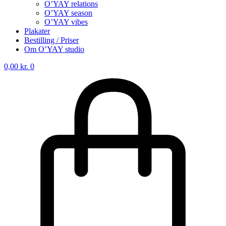
O’YAY relations
O’YAY season
O’YAY vibes
Plakater
Bestilling / Priser
Om O’YAY studio
0,00
kr.
0