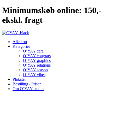
Videre
Minimumskøb online: 150,-
til
indhold
ekskl. fragt
Alle kort
Kategorier
O’YAY care
O’YAY congrats
O’YAY graphics
O’YAY relations
O’YAY season
O’YAY vibes
Plakater
Bestilling / Priser
Om O’YAY studio