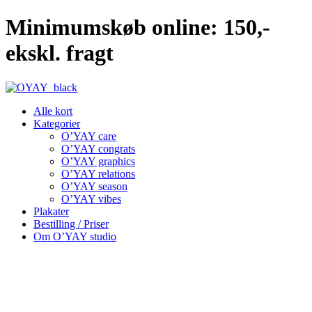
Videre
Minimumskøb online: 150,-
til
indhold
ekskl. fragt
Alle kort
Kategorier
O’YAY care
O’YAY congrats
O’YAY graphics
O’YAY relations
O’YAY season
O’YAY vibes
Plakater
Bestilling / Priser
Om O’YAY studio