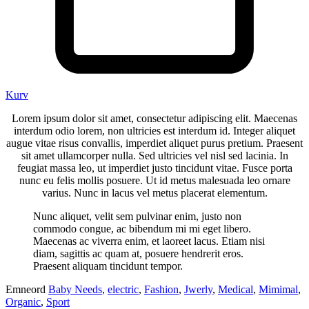
Kurv
Lorem ipsum dolor sit amet, consectetur adipiscing elit. Maecenas
interdum odio lorem, non ultricies est interdum id. Integer aliquet
augue vitae risus convallis, imperdiet aliquet purus pretium. Praesent
sit amet ullamcorper nulla. Sed ultricies vel nisl sed lacinia. In
feugiat massa leo, ut imperdiet justo tincidunt vitae. Fusce porta
nunc eu felis mollis posuere. Ut id metus malesuada leo ornare
varius. Nunc in lacus vel metus placerat elementum.
Nunc aliquet, velit sem pulvinar enim, justo non
commodo congue, ac bibendum mi mi eget libero.
Maecenas ac viverra enim, et laoreet lacus. Etiam nisi
diam, sagittis ac quam at, posuere hendrerit eros.
Praesent aliquam tincidunt tempor.
Emneord
Baby Needs
,
electric
,
Fashion
,
Jwerly
,
Medical
,
Mimimal
,
Organic
,
Sport