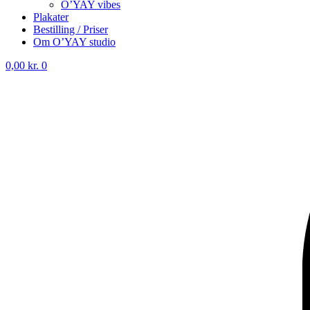
O’YAY vibes
Plakater
Bestilling / Priser
Om O’YAY studio
0,00
kr.
0