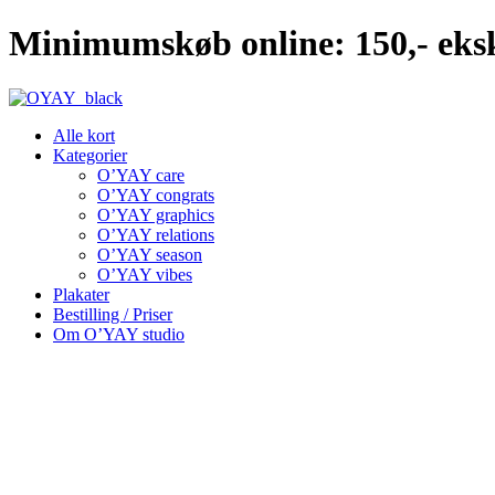
Videre
Minimumskøb online: 150,- eksk
til
indhold
Alle kort
Kategorier
O’YAY care
O’YAY congrats
O’YAY graphics
O’YAY relations
O’YAY season
O’YAY vibes
Plakater
Bestilling / Priser
Om O’YAY studio