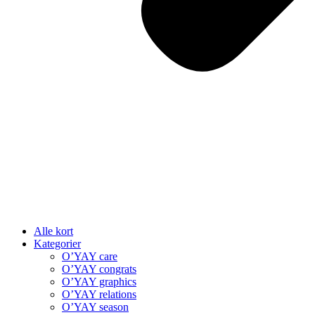
Alle kort
Kategorier
O’YAY care
O’YAY congrats
O’YAY graphics
O’YAY relations
O’YAY season